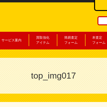
買取強化
簡易査定
本査定
サービス案内
アイテム
フォーム
フォーム
top_img017