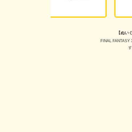
【ぬいぐ
タイトー ポインコ
す。説