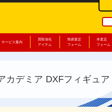
買取強化
簡易査定
本査定
サービス案内
アイテム
フォーム
フォーム
カデミア DXFフィギュア N