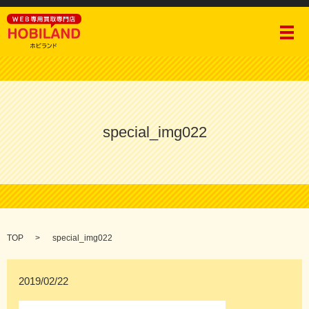
メ
special_img022
TOP
special_img022
2019/02/22