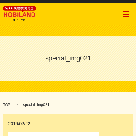
メ
special_img021
TOP
special_img021
2019/02/22