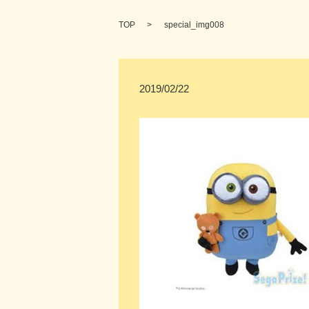
TOP
special_img008
2019/02/22