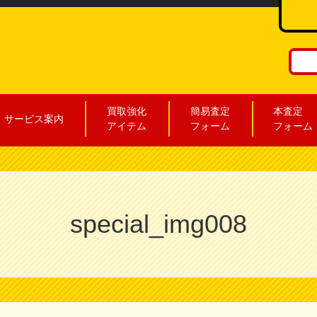
買取強化
簡易査定
本査定
サービス案内
アイテム
フォーム
フォーム
special_img008