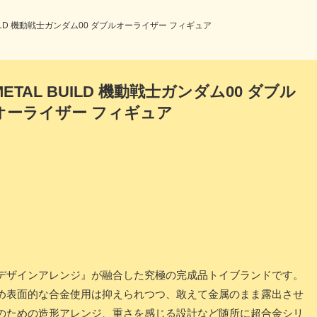
BUILD 機動戦士ガンダム00 ダブルオーライザー フィギュア
METAL BUILD 機動戦士ガンダム00 ダブル
オーライザー フィギュア
デザインアレンジ』が融合した究極の完成品トイブランドです。
め表面的な合金使用は抑えられつつ、敢えて金属のまま露出させ
のための造形アレンジ、重さを感じる設計など随所に超合金シリ