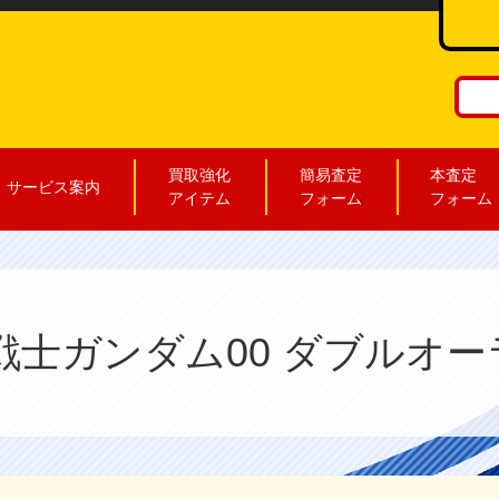
買取強化
簡易査定
本査定
サービス案内
アイテム
フォーム
フォーム
 機動戦士ガンダム00 ダブル