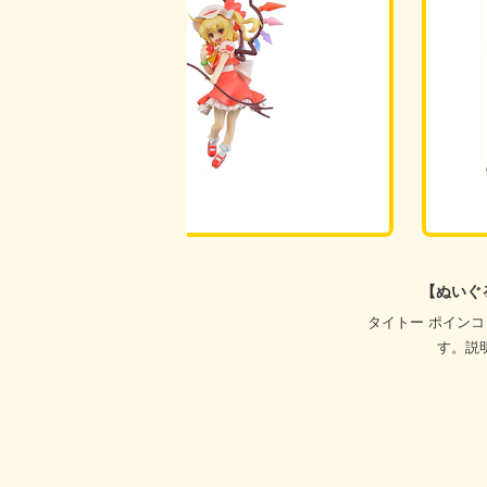
Ted2 ぬいぐるみ
が