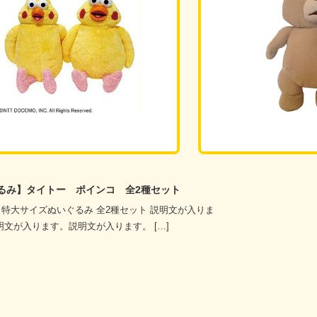
【ぬいぐるみ】Ted2 テッド
XL プレミアム 53cm テッド 説明文が入ります。説明文
入ります。説明文が入ります。 […]