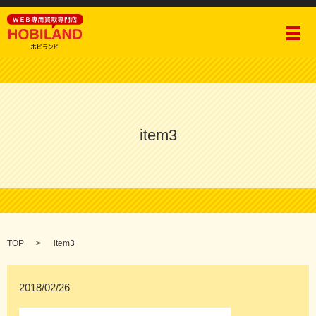
メ
item3
TOP
item3
2018/02/26