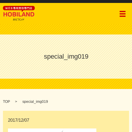
メ
special_img019
TOP
special_img019
2017/12/07