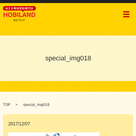
メ
special_img018
TOP
special_img018
2017/12/07